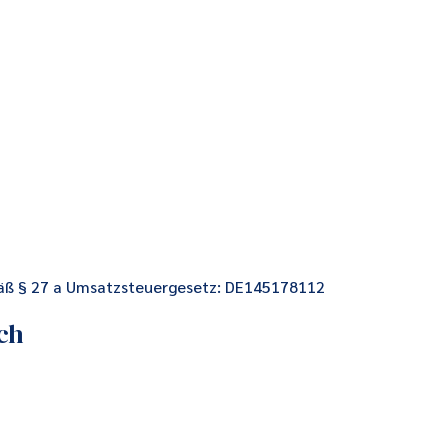
äß § 27 a Umsatzsteuergesetz: DE145178112
ch