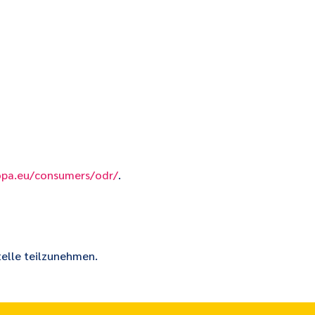
ropa.eu/consumers/odr/
.
telle teilzunehmen.