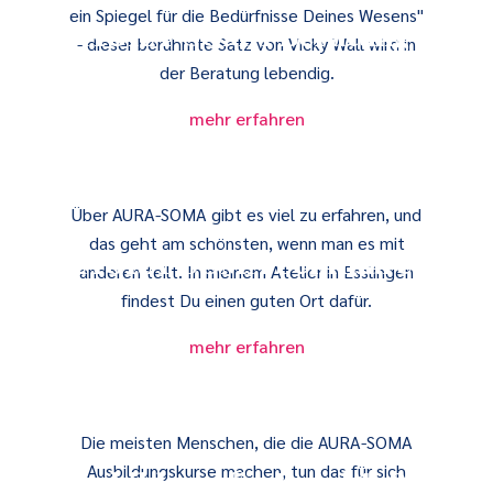
ein Spiegel für die Bedürfnisse Deines Wesens"
AURA-SOMA Beratung
- dieser berühmte Satz von Vicky Wall wird in
der Beratung lebendig.
mehr erfahren
Über AURA-SOMA gibt es viel zu erfahren, und
das geht am schönsten, wenn man es mit
AURA-SOMA Seminare
anderen teilt. In meinem Atelier in Esslingen
findest Du einen guten Ort dafür.
mehr erfahren
Die meisten Menschen, die die AURA-SOMA
Ausbildungskurse machen, tun das für sich
Ausbildung für Level 1, 2 &