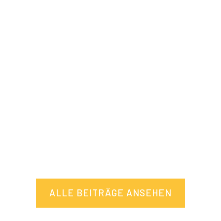
Wenn es um Farbe beim Wohnen geht, gibt es ein Thema,
was immer wieder auftaucht: der Zweifel, ob man die
richtige Farbe ausgesucht hat. In der...
ALLE BEITRÄGE ANSEHEN